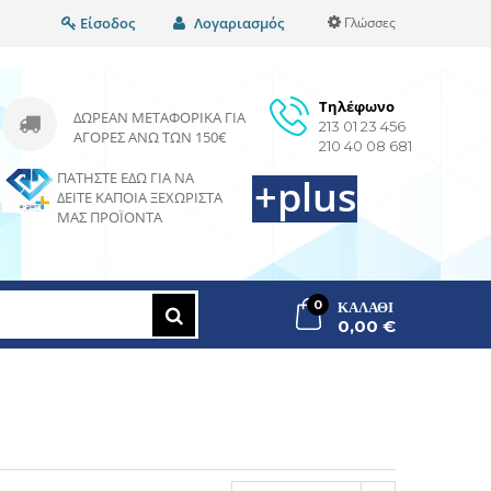
Είσοδος
Λογαριασμός
Γλώσσες
Τηλέφωνο
ΔΩΡΕΆΝ ΜΕΤΑΦΟΡΙΚΆ ΓΙΑ
213 01 23 456
ΑΓΟΡΈΣ ΆΝΩ ΤΩΝ 150€
210 40 08 681
ΠΑΤΉΣΤΕ ΕΔΏ ΓΙΑ ΝΑ
+plus
ΔΕΊΤΕ ΚΆΠΟΙΑ ΞΕΧΩΡΙΣΤΆ
ΜΑΣ ΠΡΟΪΌΝΤΑ
0
ΚΑΛΆΘΙ
0,00 €
>