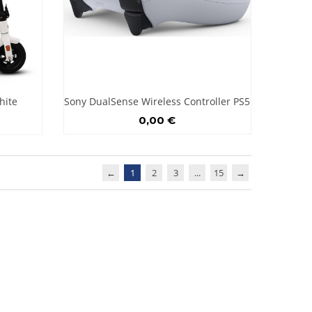
hite
Sony DualSense Wireless Controller PS5
0,00 €
←
1
2
3
...
15
→