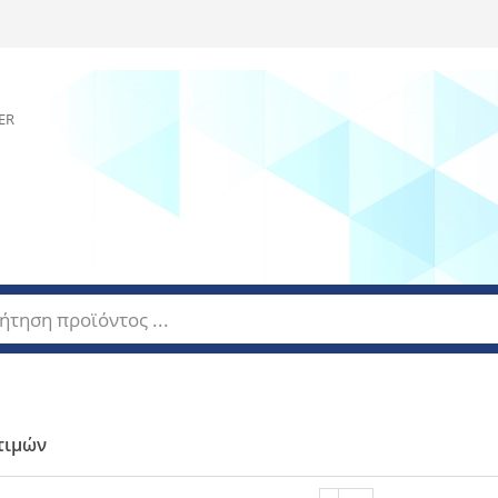
τιμών