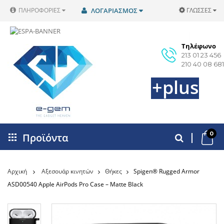
ΠΛΗΡΟΦΟΡΊΕΣ
ΛΟΓΑΡΙΑΣΜΌΣ
ΓΛΏΣΣΕΣ
Τηλέφωνο
213 01 23 456
210 40 08 681
+plus
0
Προϊόντα
Αρχική
Αξεσουάρ κινητών
Θήκες
Spigen® Rugged Armor
ASD00540 Apple AirPods Pro Case – Matte Black