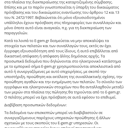
στα πλαίσια της διεκπεραίωσης της καταρτιζομένης σύμβασης.
Επίσης και με το παρόν γνωστοποιείται η ύπαρξη του δικαιώματος
πρόσβασης και του δικαιώματος εναντίωσης του άρθρου 12 και 13
του Ν. 2472/1997. Βεβαιώνεται ότι μόνο εξουσιοδοτημένοι
υπάλληλοι έχουν πρόσβαση στις πληροφορίες των συναλλαγών και
μόνο όποτε αυτό είναι αναγκαίο, π.χ. για τη διεκπεραίωση των
παραγγελιών.
Κατά τα λοιπά το E-gem.gr δεσμεύεται να μην αποκαλύψει τα
στοιχεία των πελατών και των συναλλαγών τους, εκτός αν έχει
έγγραφη εξουσιοδότηση από τους ίδιους, ή αυτό επιβάλλεται από
δικαστική απόφαση ή απόφαση άλλης δημόσιας αρχής. Τα
προσωπικά δεδομένα που δηλώνονται στο ηλεκτρονικό κατάστημα
με το εμπορικό σήμα E-gem.gr χρησιμοποιούνται αποκλειστικά από
αυτό ή συνεργαζόμενες με αυτό επιχειρήσεις, με σκοπό την
υποστήριξη, προώθηση και εκτέλεση της συναλλακτικής σχέσης, την
προώθηση αγαθών και την ενημέρωση των πελατών. Το σύνολο των
εγγράφων και ηλεκτρονικών στοιχείων που θα ανταλλαχθούν μεταξύ
των μερών στα πλαίσια της πώλησης θα τηρούνται από το E-gem.gr.
Ο πελάτης μπορεί να έχει πρόσβαση σε αυτά εφόσον το επιθυμεί.
Διαβίβαση προσωπικών δεδομένων:
Τα δεδομένα των επισκεπτών μπορεί να διαβιβαστούν σε
συνεργαζόμενους παρόχους υπηρεσιών προώθησης ή άλλων
σχετικών με τους σκοπούς του E-gem.gr υπηρεσιών. Οι