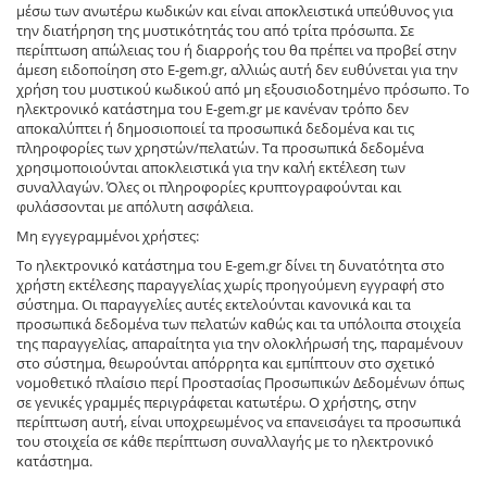
μέσω των ανωτέρω κωδικών και είναι αποκλειστικά υπεύθυνος για
την διατήρηση της μυστικότητάς του από τρίτα πρόσωπα. Σε
περίπτωση απώλειας του ή διαρροής του θα πρέπει να προβεί στην
άμεση ειδοποίηση στο E-gem.gr, αλλιώς αυτή δεν ευθύνεται για την
χρήση του μυστικού κωδικού από μη εξουσιοδοτημένο πρόσωπο. Το
ηλεκτρονικό κατάστημα του E-gem.gr με κανέναν τρόπο δεν
αποκαλύπτει ή δημοσιοποιεί τα προσωπικά δεδομένα και τις
πληροφορίες των χρηστών/πελατών. Τα προσωπικά δεδομένα
χρησιμοποιούνται αποκλειστικά για την καλή εκτέλεση των
συναλλαγών. Όλες οι πληροφορίες κρυπτογραφούνται και
φυλάσσονται με απόλυτη ασφάλεια.
Μη εγγεγραμμένοι χρήστες:
Το ηλεκτρονικό κατάστημα του E-gem.gr δίνει τη δυνατότητα στο
χρήστη εκτέλεσης παραγγελίας χωρίς προηγούμενη εγγραφή στο
σύστημα. Οι παραγγελίες αυτές εκτελούνται κανονικά και τα
προσωπικά δεδομένα των πελατών καθώς και τα υπόλοιπα στοιχεία
της παραγγελίας, απαραίτητα για την ολοκλήρωσή της, παραμένουν
στο σύστημα, θεωρούνται απόρρητα και εμπίπτουν στο σχετικό
νομοθετικό πλαίσιο περί Προστασίας Προσωπικών Δεδομένων όπως
σε γενικές γραμμές περιγράφεται κατωτέρω. Ο χρήστης, στην
περίπτωση αυτή, είναι υποχρεωμένος να επανεισάγει τα προσωπικά
του στοιχεία σε κάθε περίπτωση συναλλαγής με το ηλεκτρονικό
κατάστημα.