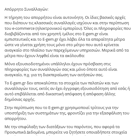
Απόρρητο Συναλλαγών:
Η τήρηση του απορρήτου είναι αυτονόητη. Οι ίδιες βασικές αρχές
που διέπουν τις κλασσικές συναλλαγές ισχύουν και στην περίπτωση
του e-commerce (ηλεκτρονικού εμπορίου). Όλες οι πληροφορίες που
διαβιβάζονται από τον χρηστή /μέλος στο E-gem.gr είναι
εμπιστευτικές και το E-gem.gr έχει λάβει όλα τα απαραίτητα μέτρα
ώστε να γίνεται χρήση τους μόνο στο μέτρο που αυτό κρίνεται
αναγκαίο στο πλαίσιο των παρεχόμενων υπηρεσιών. Μερικά από τα
μέτρα που έχουν ληφθεί είναι τα ακόλουθα:
Μόνο εξουσιοδοτημένοι υπάλληλοι έχουν πρόσβαση στις
πληροφορίες των συναλλαγών σας και μόνο όποτε αυτό είναι
αναγκαίο, π.χ. για τη διεκπεραίωση των αιτήσεών σας.
Το E-gem.gr δεν αποκαλύπτει τα στοιχεία των πελατών και των
συναλλαγών τους, εκτός αν έχει έγγραφη εξουσιοδότηση από εσάς ή
αυτό επιβάλλεται από δικαστική απόφαση ή απόφαση άλλης
δημόσιας αρχής.
Στην περίπτωση που το E-gem.gr χρησιμοποιεί τρίτους για την
υποστήριξη των συστημάτων της, φροντίζει για την εξασφάλιση του
απορρήτου.
Με την επιφύλαξη των διατάξεων του παρόντος, που αφορά τα
Προσωπικά Δεδομένα, μπορείτε να ζητήσετε οποιαδήποτε στοιχεία