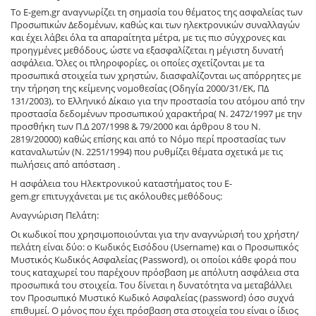
Το E-gem.gr αναγνωρίζει τη σημασία του θέματος της ασφαλείας των
Προσωπικών Δεδομένων, καθώς και των ηλεκτρονικών συναλλαγών
και έχει λάβει όλα τα απαραίτητα μέτρα, με τις πιο σύγχρονες και
προηγμένες μεθόδους, ώστε να εξασφαλίζεται η μέγιστη δυνατή
ασφάλεια. Όλες οι πληροφορίες, οι οποίες σχετίζονται με τα
προσωπικά στοιχεία των χρηστών, διασφαλίζονται ως απόρρητες με
την τήρηση της κείμενης νομοθεσίας (Οδηγία 2000/31/ΕΚ, ΠΔ
131/2003), το Ελληνικό Δίκαιο για την προστασία του ατόμου από την
προστασία δεδομένων προσωπικού χαρακτήρα( Ν. 2472/1997 με την
προσθήκη των Π.Δ 207/1998 & 79/2000 και άρθρου 8 του Ν.
2819/20000) καθώς επίσης και από το Νόμο περί προστασίας των
καταναλωτών (Ν. 2251/1994) που ρυθμίζει θέματα σχετικά με τις
πωλήσεις από απόσταση .
Η ασφάλεια του Ηλεκτρονικού καταστήματος του E-
gem.gr επιτυγχάνεται με τις ακόλουθες μεθόδους:
Αναγνώριση Πελάτη:
Οι κωδικοί που χρησιμοποιούνται για την αναγνώρισή του χρήστη/
πελάτη είναι δύο: ο Κωδικός Εισόδου (Username) και ο Προσωπικός
Μυστικός Κωδικός Ασφαλείας (Password), οι οποίοι κάθε φορά που
τους καταχωρεί του παρέχουν πρόσβαση με απόλυτη ασφάλεια στα
προσωπικά του στοιχεία. Του δίνεται η δυνατότητα να μεταβάλλει
τον Προσωπικό Μυστικό Κωδικό Ασφαλείας (password) όσο συχνά
επιθυμεί. Ο μόνος που έχει πρόσβαση στα στοιχεία του είναι ο ίδιος