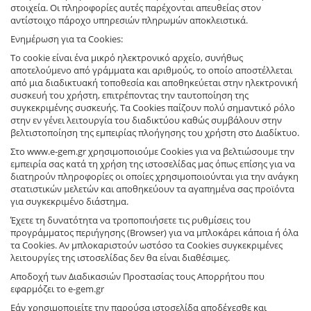
στοιχεία. Οι πληροφορίες αυτές παρέχονται απευθείας στον
αντίστοιχο πάροχο υπηρεσιών πληρωμών αποκλειστικά.
Ενημέρωση για τα Cookies:
Το cookie είναι ένα μικρό ηλεκτρονικό αρχείο, συνήθως
αποτελούμενο από γράμματα και αριθμούς, το οποίο αποστέλλεται
από μια διαδικτυακή τοποθεσία και αποθηκεύεται στην ηλεκτρονική
συσκευή του χρήστη, επιτρέποντας την ταυτοποίηση της
συγκεκριμένης συσκευής. Τα Cookies παίζουν πολύ σημαντικό ρόλο
στην εν γένει λειτουργία του διαδικτύου καθώς συμβάλουν στην
βελτιστοποίηση της εμπειρίας πλοήγησης του χρήστη στο Διαδίκτυο.
Στο www.e-gem.gr χρησιμοποιούμε Cookies για να βελτιώσουμε την
εμπειρία σας κατά τη χρήση της ιστοσελίδας μας όπως επίσης για να
διατηρούν πληροφορίες οι οποίες χρησιμοποιούνται για την ανάγκη
στατιστικών μελετών και αποθηκεύουν τα αγαπημένα σας προϊόντα
για συγκεκριμένο διάστημα.
Έχετε τη δυνατότητα να τροποποιήσετε τις ρυθμίσεις του
προγράμματος περιήγησης (Browser) για να μπλοκάρει κάποια ή όλα
τα Cookies. Αν μπλοκαριστούν ωστόσο τα Cookies συγκεκριμένες
λειτουργίες της ιστοσελίδας δεν θα είναι διαθέσιμες.
Αποδοχή των Διαδικασιών Προστασίας τους Απορρήτου που
εφαρμόζει το e-gem.gr
Εάν χρησιμοποιείτε την παρούσα ιστοσελίδα αποδέχεσθε και