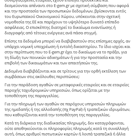
συνεργαζόμενες εταιρείες έχουν επιλεγεί προσεκτικά και
δεσμεύονται απέναντι στο E-gem.gr με σχετική σύμβαση που αφορά
και την προστασία των προσωπικών δεδομένων, βρίσκονται εντός
του Ευρωπαϊκού Οικονομικού Χώρου, υπόκεινται στην σχετική
νομοθεσία της ΕΕ και παρέχουν το υψηλότερο δυνατό επίπεδο
ασφάλειας. Ο επισκέπτης διατηρεί το δικαίωμα εναντίωσης ή
διαγραφής από τέτοιες ενέργειες ανά πάσα στιγμή.
Επίσης τα δεδομένα μπορεί να διαβιβαστούν στις επίσημες αρχές, αν
υπάρχει νομική υποχρέωση ή εντολή δικαστηρίου. Το ίδιο ισχύει και
στην περίπτωση που το E-gem.gr έχει το δικαίωμα να το πράξει, για
τη δίωξη των ποινικών αδικημάτων ή για την προστασία και την
επιβολή των δικαιωμάτων και των απαιτήσεών της.
Δεδομένα διαβιβάζονται και σε τρίτους για την ορθή εκτέλεση των
συμβάσεων στις ακόλουθες περιπτώσεις:
Για την παράδοση αγαθών σε μεταφορικές εταιρείες και σε εταιρείες
παροχής ταχυδρομικών υπηρεσιών, όπως ορίζεται με την
τοποθέτηση της παραγγελίας.
Για την πληρωμή των αγαθών σε παρόχους υπηρεσιών πληρωμών
της ημεδαπής ή της αλλοδαπής (πχ PayPal) ή τραπεζικών ιδρυμάτων,
που καθορίζονται κατά την τοποθέτηση της παραγγελίας.
Κατά τη διάρκεια της διαδικασίας πληρωμής, δεν καταγράφονται,
ούτε αποθηκεύονται οι πληροφορίες πληρωμής κατά τη συναλλαγή
αυτή, όπως αριθμοί πιστωτικών καρτών ή λοιπά τραπεζικά ή άλλα