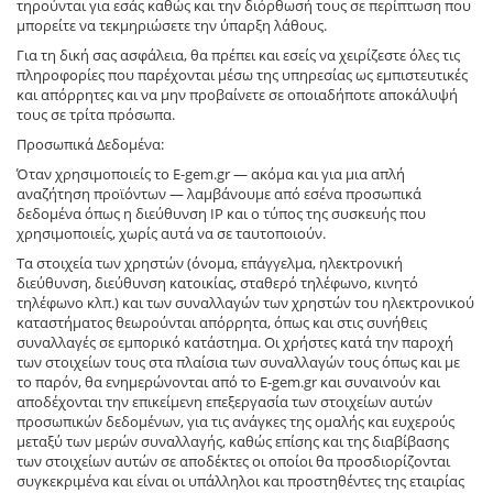
τηρούνται για εσάς καθώς και την διόρθωσή τους σε περίπτωση που
μπορείτε να τεκμηριώσετε την ύπαρξη λάθους.
Για τη δική σας ασφάλεια, θα πρέπει και εσείς να χειρίζεστε όλες τις
πληροφορίες που παρέχονται μέσω της υπηρεσίας ως εμπιστευτικές
και απόρρητες και να μην προβαίνετε σε οποιαδήποτε αποκάλυψή
τους σε τρίτα πρόσωπα.
Προσωπικά Δεδομένα:
Όταν χρησιμοποιείς το E-gem.gr — ακόμα και για μια απλή
αναζήτηση προϊόντων — λαμβάνουμε από εσένα προσωπικά
δεδομένα όπως η διεύθυνση IP και ο τύπος της συσκευής που
χρησιμοποιείς, χωρίς αυτά να σε ταυτοποιούν.
Τα στοιχεία των χρηστών (όνομα, επάγγελμα, ηλεκτρονική
διεύθυνση, διεύθυνση κατοικίας, σταθερό τηλέφωνο, κινητό
τηλέφωνο κλπ.) και των συναλλαγών των χρηστών του ηλεκτρονικού
καταστήματος θεωρούνται απόρρητα, όπως και στις συνήθεις
συναλλαγές σε εμπορικό κατάστημα. Οι χρήστες κατά την παροχή
των στοιχείων τους στα πλαίσια των συναλλαγών τους όπως και με
το παρόν, θα ενημερώνονται από το E-gem.gr και συναινούν και
αποδέχονται την επικείμενη επεξεργασία των στοιχείων αυτών
προσωπικών δεδομένων, για τις ανάγκες της ομαλής και ευχερούς
μεταξύ των μερών συναλλαγής, καθώς επίσης και της διαβίβασης
των στοιχείων αυτών σε αποδέκτες οι οποίοι θα προσδιορίζονται
συγκεκριμένα και είναι οι υπάλληλοι και προστηθέντες της εταιρίας